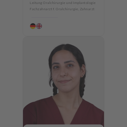
Leitung Oralchirurgie und Implantologie
Fachzahnarzt f. Oralchirurgie, Zahnarzt
Parodontologie
Ästhetische Zahnheilkunde
Hochwertiger Zahnersatz
CMD
Oralchirurgie
Implantologie
Alterszahnheilkunde
Zahnerhaltung
Angstpatienten