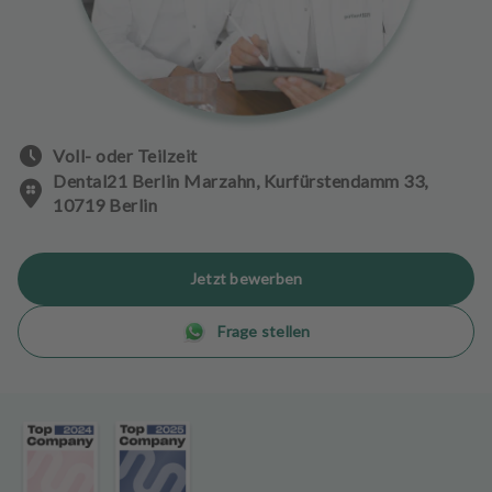
n
d
l
u
n
g
Voll- oder Teilzeit
e
n
Dental21 Berlin Marzahn, Kurfürstendamm 33,
10719 Berlin
T
e
Jetzt bewerben
a
m
Frage stellen
J
o
b
s
A