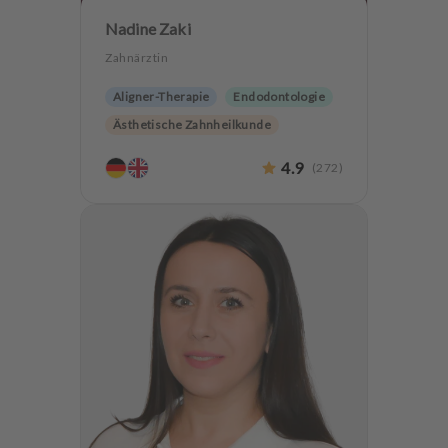
Nadine Zaki
Zahnärztin
Aligner-Therapie
Endodontologie
Ästhetische Zahnheilkunde
Hochwertiger Zahnersatz
CMD
4.9
(
272
)
CEREC
Zahnerhaltung