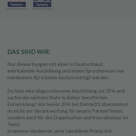
u
s
s
t
a
t
t
DAS SIND WIR:
u
n
Nur Bewerbungen mit einer in Deutschland
g
anerkannten Ausbildung und einem Sprachniveau von
mindestens B2 können berücksichtigt werden.
Du hast eine abgeschlossene Ausbildung zur ZFA und
suchst die nächste Stufe in deiner beruflichen
Entwicklung? Als
Senior ZFA
bei Dental21 übernimmst
du nicht nur Verantwortung für unsere Patient*innen,
sondern auch für die Organisation und Koordination im
Team.
In unserer modernen, aber familiären Praxis mit